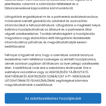
jelentkezési, valamint a számlázási feltételeket és a
táborszervezéssel kapcsolatos kommunikációt.
Látogatóink engedélyével mi és a partnereink eszközleolvasásos
módszerrel szerzett geolokációs adatokat és azonosítási
információkat is felhasználhatunk. Látogatóink a megfelelő helyre
kattintva hozzájárulhatnak az általunk és a partnereink által
végzett adatkezeléshez. További lehetőségként a hozzájárulás
megadása vagy elutasítása előtt látogatóink részletesebb
Napközisgyerektábor.hu
információkhoz juthatnak, és megváltoztathatják kereső-
beállításaikat.
Felhívjuk a figyelmet arra, hogy a személyes adatok bizonyos
kezeléséhez nem feltétlenül szükséges az érintett hozzájárulása,
akinek azonban jogában áll tiltakozni az ilyen jellegű adatkezelés
Navigáció
ellen. A beállítások csak erre a weboldalra érvényesek. Erre a
webhelyre visszatérve vagy az ADATKEZELÉSI TÁJÉKOZTATÓ,
Táboringer
ADATVÉDELMI ÉS ADATKEZELÉSI SZABÁLYZAT A PT-WEBOLDALAK
LÁTOGATÓINAK ÉS FELHASZNÁLÓINAK segítségével bármikor
Egyveleg
megváltoztathatók a beállítások.
Nyári ötlet
Az adatkezeléshez hozzájárulok
Kamera