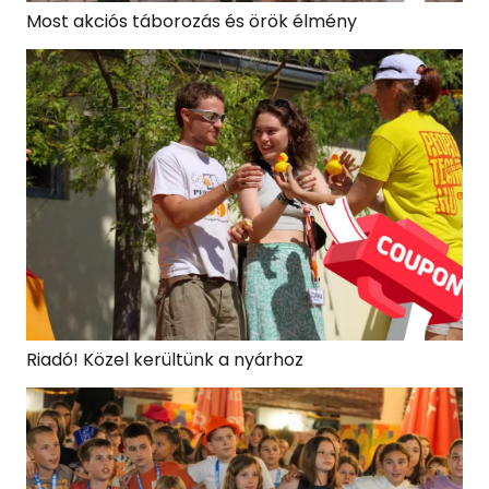
Most akciós táborozás és örök élmény
Riadó! Közel kerültünk a nyárhoz