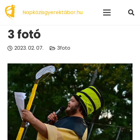
modal-check
Napközisgyerektábor.hu
3 fotó
2023. 02. 07.
3foto