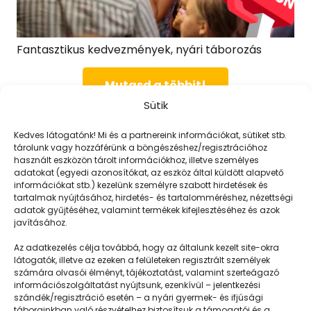
Fantasztikus kedvezmények, nyári táborozás
Mutasd a többit!
Sütik
Kedves látogatónk! Mi és a partnereink információkat, sütiket stb.
tárolunk vagy hozzáférünk a böngészéshez/regisztrációhoz
használt eszközön tárolt információkhoz, illetve személyes
adatokat (egyedi azonosítókat, az eszköz által küldött alapvető
Még több
információkat stb.) kezelünk személyre szabott hirdetések és
tartalmak nyújtásához, hirdetés- és tartalomméréshez, nézettségi
adatok gyűjtéséhez, valamint termékek kifejlesztéséhez és azok
javításához.
Nincs ilyen adat.
Az adatkezelés célja továbbá, hogy az általunk kezelt site-okra
látogatók, illetve az ezeken a felületeken regisztrált személyek
számára olvasói élményt, tájékoztatást, valamint szerteágazó
információszolgáltatást nyújtsunk, ezenkívül – jelentkezési
szándék/regisztráció esetén – a nyári gyermek- és ifjúsági
táborainkban való részvételhez biztosítsuk a támogatói és a