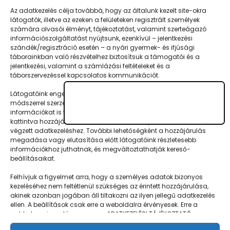
az utolsó…
Az adatkezelés célja továbbá, hogy az általunk kezelt site-okra
látogatók, illetve az ezeken a felületeken regisztrált személyek
számára olvasói élményt, tájékoztatást, valamint szerteágazó
információszolgáltatást nyújtsunk, ezenkívül – jelentkezési
szándék/regisztráció esetén – a nyári gyermek- és ifjúsági
táborainkban való részvételhez biztosítsuk a támogatói és a
jelentkezési, valamint a számlázási feltételeket és a
táborszervezéssel kapcsolatos kommunikációt.
Látogatóink engedélyével mi és a partnereink eszközleolvasásos
módszerrel szerzett geolokációs adatokat és azonosítási
Napközisgyerektábor.hu
információkat is felhasználhatunk. Látogatóink a megfelelő helyre
kattintva hozzájárulhatnak az általunk és a partnereink által
végzett adatkezeléshez. További lehetőségként a hozzájárulás
megadása vagy elutasítása előtt látogatóink részletesebb
információkhoz juthatnak, és megváltoztathatják kereső-
beállításaikat.
Navigáció
Felhívjuk a figyelmet arra, hogy a személyes adatok bizonyos
Táboringer
kezeléséhez nem feltétlenül szükséges az érintett hozzájárulása,
akinek azonban jogában áll tiltakozni az ilyen jellegű adatkezelés
Egyveleg
ellen. A beállítások csak erre a weboldalra érvényesek. Erre a
webhelyre visszatérve vagy az ADATKEZELÉSI TÁJÉKOZTATÓ,
Nyári ötlet
ADATVÉDELMI ÉS ADATKEZELÉSI SZABÁLYZAT A PT-WEBOLDALAK