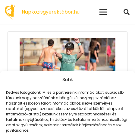
modal-check
Napközisgyerektábor.hu
Sütik
Kedves látogatónk! Mi és a partnereink információkat, sütiket stb.
tárolunk vagy hozzáférünk a böngészéshez/regisztrációhoz
használt eszközön tárolt információkhoz, illetve személyes
2023. 02. 06.
adatokat (egyedi azonosítókat, az eszköz által küldött alapvető
információkat stb.) kezelünk személyre szabott hirdetések és
Nem csupán napközis
tartalmak nyújtásához, hirdetés- és tartalomméréshez, nézettségi
A nyár messzinek és végtelennek tűnik,
adatok gyűjtéséhez, valamint termékek kifejlesztéséhez és azok
javításához.
de az idő gyorsan repül. Nem érdemes