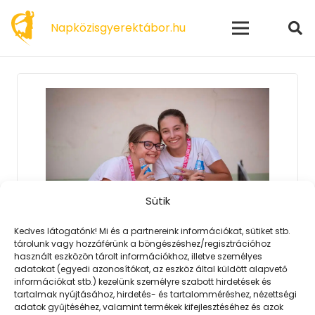
modal-check
Napközisgyerektábor.hu
Sütik
Kedves látogatónk! Mi és a partnereink információkat, sütiket stb.
tárolunk vagy hozzáférünk a böngészéshez/regisztrációhoz
2023. 02. 06.
használt eszközön tárolt információkhoz, illetve személyes
A tábor után megszerettem
adatokat (egyedi azonosítókat, az eszköz által küldött alapvető
információkat stb.) kezelünk személyre szabott hirdetések és
Kecskemétet is
tartalmak nyújtásához, hirdetés- és tartalomméréshez, nézettségi
A PEOPLE TEAM tematikus táborai
adatok gyűjtéséhez, valamint termékek kifejlesztéséhez és azok