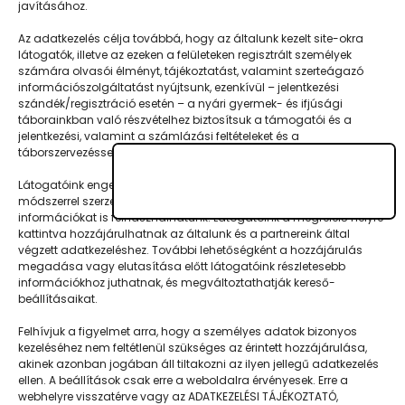
javításához.
turnusonként 500 gyereknek adnak
tanulási és kikapcsolódási lehetőséget.
Az adatkezelés célja továbbá, hogy az általunk kezelt site-okra
látogatók, illetve az ezeken a felületeken regisztrált személyek
Xénia kifejtette,…
számára olvasói élményt, tájékoztatást, valamint szerteágazó
információszolgáltatást nyújtsunk, ezenkívül – jelentkezési
szándék/regisztráció esetén – a nyári gyermek- és ifjúsági
táborainkban való részvételhez biztosítsuk a támogatói és a
jelentkezési, valamint a számlázási feltételeket és a
táborszervezéssel kapcsolatos kommunikációt.
Látogatóink engedélyével mi és a partnereink eszközleolvasásos
módszerrel szerzett geolokációs adatokat és azonosítási
információkat is felhasználhatunk. Látogatóink a megfelelő helyre
Napközisgyerektábor.hu
kattintva hozzájárulhatnak az általunk és a partnereink által
végzett adatkezeléshez. További lehetőségként a hozzájárulás
megadása vagy elutasítása előtt látogatóink részletesebb
információkhoz juthatnak, és megváltoztathatják kereső-
beállításaikat.
Navigáció
Felhívjuk a figyelmet arra, hogy a személyes adatok bizonyos
kezeléséhez nem feltétlenül szükséges az érintett hozzájárulása,
Táboringer
akinek azonban jogában áll tiltakozni az ilyen jellegű adatkezelés
ellen. A beállítások csak erre a weboldalra érvényesek. Erre a
Egyveleg
webhelyre visszatérve vagy az ADATKEZELÉSI TÁJÉKOZTATÓ,