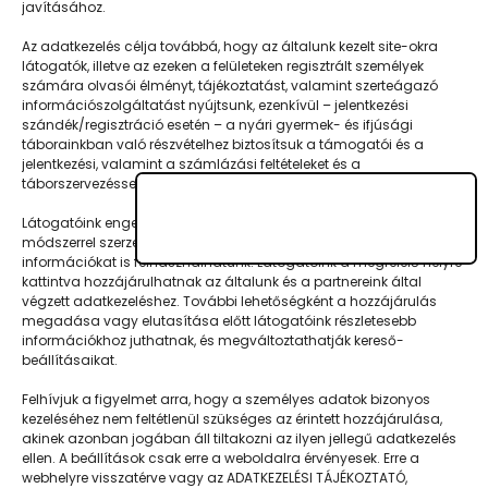
javításához.
turnusonként 500 gyereknek adnak
tanulási és kikapcsolódási lehetőséget.
Az adatkezelés célja továbbá, hogy az általunk kezelt site-okra
látogatók, illetve az ezeken a felületeken regisztrált személyek
Xénia kifejtette,…
számára olvasói élményt, tájékoztatást, valamint szerteágazó
információszolgáltatást nyújtsunk, ezenkívül – jelentkezési
szándék/regisztráció esetén – a nyári gyermek- és ifjúsági
táborainkban való részvételhez biztosítsuk a támogatói és a
jelentkezési, valamint a számlázási feltételeket és a
táborszervezéssel kapcsolatos kommunikációt.
Látogatóink engedélyével mi és a partnereink eszközleolvasásos
módszerrel szerzett geolokációs adatokat és azonosítási
információkat is felhasználhatunk. Látogatóink a megfelelő helyre
Napközisgyerektábor.hu
kattintva hozzájárulhatnak az általunk és a partnereink által
végzett adatkezeléshez. További lehetőségként a hozzájárulás
megadása vagy elutasítása előtt látogatóink részletesebb
információkhoz juthatnak, és megváltoztathatják kereső-
beállításaikat.
Navigáció
Felhívjuk a figyelmet arra, hogy a személyes adatok bizonyos
kezeléséhez nem feltétlenül szükséges az érintett hozzájárulása,
Táboringer
akinek azonban jogában áll tiltakozni az ilyen jellegű adatkezelés
ellen. A beállítások csak erre a weboldalra érvényesek. Erre a
Egyveleg
webhelyre visszatérve vagy az ADATKEZELÉSI TÁJÉKOZTATÓ,