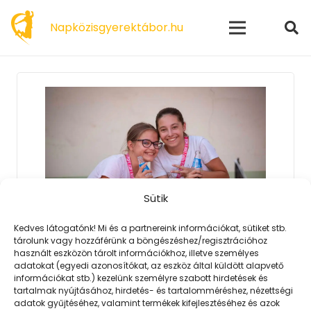
modal-check
Napközisgyerektábor.hu
Sütik
Kedves látogatónk! Mi és a partnereink információkat, sütiket stb.
tárolunk vagy hozzáférünk a böngészéshez/regisztrációhoz
2023. 02. 06.
használt eszközön tárolt információkhoz, illetve személyes
A tábor után megszerettem
adatokat (egyedi azonosítókat, az eszköz által küldött alapvető
információkat stb.) kezelünk személyre szabott hirdetések és
Kecskemétet is
tartalmak nyújtásához, hirdetés- és tartalomméréshez, nézettségi
A PEOPLE TEAM tematikus táborai
adatok gyűjtéséhez, valamint termékek kifejlesztéséhez és azok